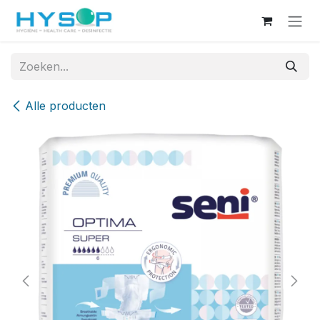
Overslaan naar inhoud
Alle producten