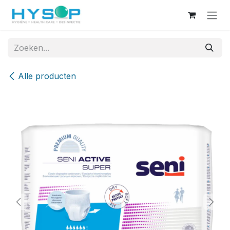
Overslaan naar inhoud
Alle producten