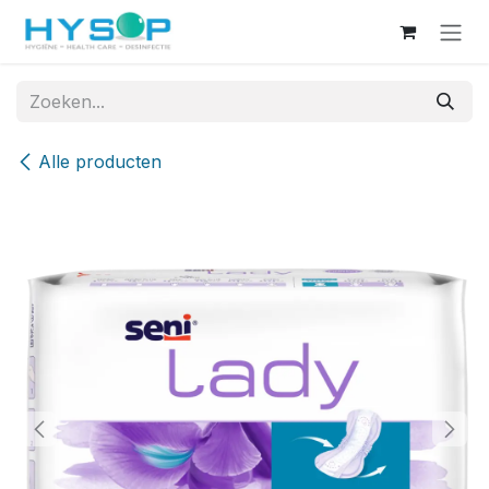
Overslaan naar inhoud
Alle producten