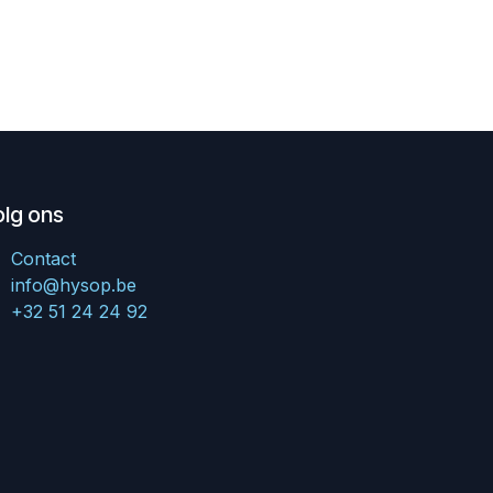
olg ons
Contact
info@hysop.be
+32 51 24 24 92