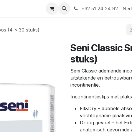
Help
Contact
+32 51 24 24 92
Ned
oos (4 x 30 stuks)
Seni Classic 
stuks)
Seni Classic ademende incon
uitstekende en betrouwbar
incontinentie.
Incontinentieslips met plak
Fit&Dry – dubbele abso
vochtopname plaatsvin
Droog gevoel – het Ext
anatomisch gevormde 