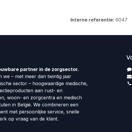
Interne referentie:
6047
V
ouwbare partner in de zorgsector.
 we – met meer dan twintig jaar
dische sector – hoogwaardige medische,
fectieproducten aan rust- en
en, woon- en zorgcentra en medisch
tuten in België. We combineren een
ment met persoonlijke service, snelle
erk op vraag van de klant.