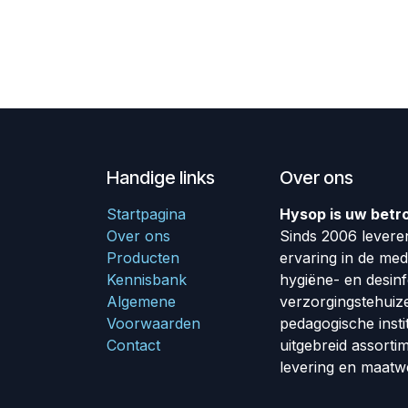
Handige links
Over ons
Startpagina
Hysop is uw betr
Over ons
Sinds 2006 leveren
Producten
ervaring in de me
Kennisbank
hygiëne- en desin
Algemene
verzorgingstehuiz
Voorwaarden
pedagogische insti
Contact
uitgebreid assorti
levering en maatw