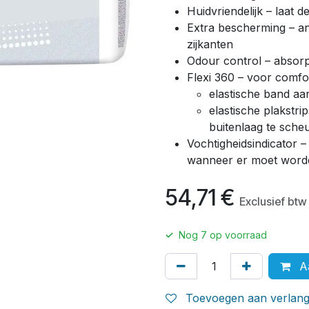
Huidvriendelijk – laat 
Extra bescherming – an
zijkanten
Odour control – absorpt
Flexi 360 – voor comfo
elastische band aa
elastische plakstr
buitenlaag te sche
Vochtigheidsindicator –
wanneer er moet word
54,71
€
Exclusief btw
✓
Nog
7
op voorraad
Aa
Toevoegen aan verlangl