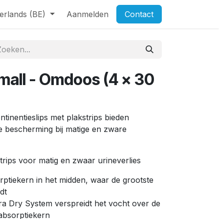
erlands (BE)
Aanmelden
Contact
Small - Omdoos (4 x 30
tinentieslips met plakstrips bieden
e bescherming bij matige en zware
strips voor matig en zwaar urineverlies
rptiekern in het midden, waar de grootste
dt
ra Dry System verspreidt het vocht over de
absorptiekern