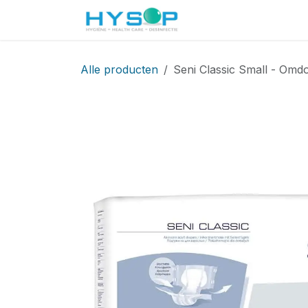
Overslaan naar inhoud
Startpagina
Shop
Alle producten
Seni Classic Small - Omd