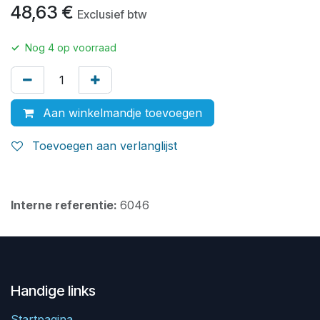
48,63
€
Exclusief btw
✓
Nog
4
op voorraad
Aan winkelmandje toevoegen
Toevoegen aan verlanglijst
Interne referentie:
6046
Handige links
Startpagina