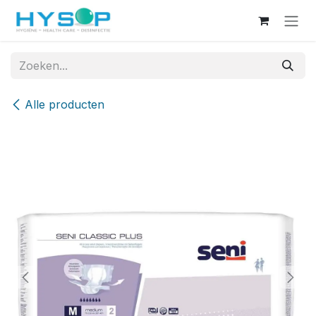
Overslaan naar inhoud
Alle producten