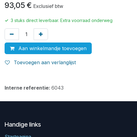
93,05
€
Exclusief btw
✓
3
stuks direct leverbaar. Extra voorraad onderweg
Aan winkelmandje toevoegen
Toevoegen aan verlanglijst
Interne referentie:
6043
Handige links
Startpagina