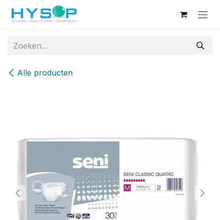
Overslaan naar inhoud
Alle producten