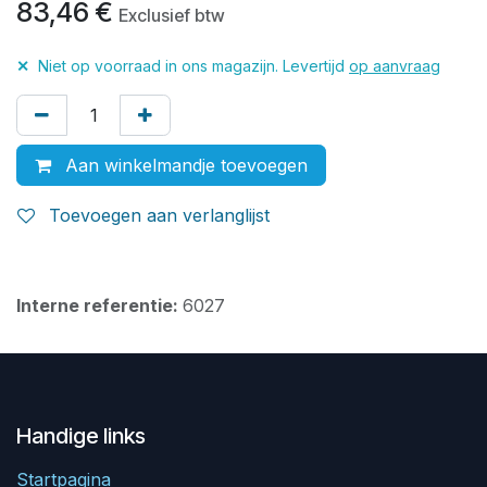
83,46
€
Exclusief btw
✕
Niet op voorraad in ons magazijn. Levertijd
op aanvraag
Aan winkelmandje toevoegen
Toevoegen aan verlanglijst
Interne referentie:
6027
Handige links
Startpagina