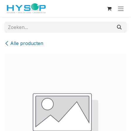
Overslaan naar inhoud
Alle producten