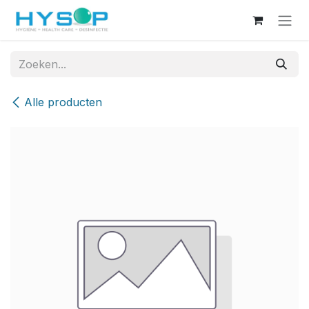
Overslaan naar inhoud
Alle producten