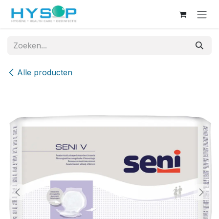
Overslaan naar inhoud
Alle producten