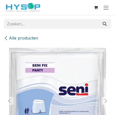
Overslaan naar inhoud
Alle producten