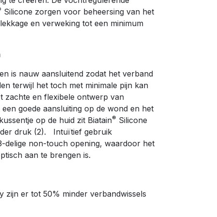
ng te creëren. De vochtregulerende
®
Silicone zorgen voor beheersing van het
p lekkage en verweking tot een minimum
m
nen is nauw aansluitend zodat het verband
en terwijl het toch met minimale pijn kan
et zachte en flexibele ontwerp van
r een goede aansluiting op de wond en het
®
ussentje op de huid zit Biatain
Silicone
der druk (2). Intuïtief gebruik
 3-delige non-touch opening, waardoor het
eptisch aan te brengen is.
y zijn er tot 50% minder verbandwissels