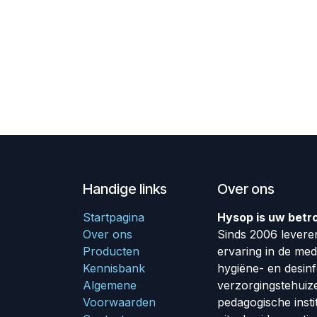
Handige links
Over ons
Startpagina
Hysop is uw betr
Over ons
Sinds 2006 leveren
Producten
ervaring in de me
Kennisbank
hygiëne- en desin
Algemene
verzorgingstehuiz
Voorwaarden
pedagogische insti