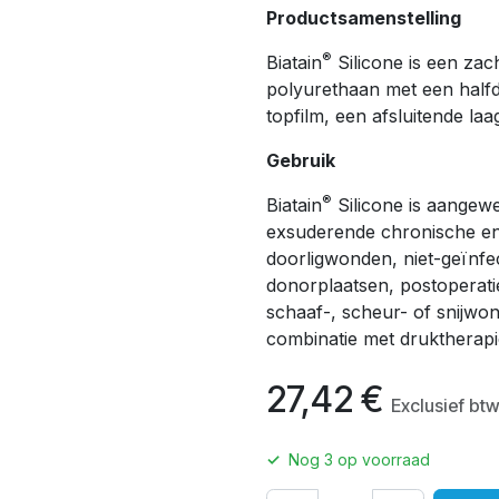
Productsamenstelling
®
Biatain
Silicone is een za
polyurethaan met een halfd
topfilm, een afsluitende la
Gebruik
®
Biatain
Silicone is aange
exsuderende chronische en
doorligwonden, niet-geïnfe
donorplaatsen, postoperat
schaaf-, scheur- of snijwo
combinatie met druktherapie
27,42
€
Exclusief bt
✓
Nog
3
op voorraad