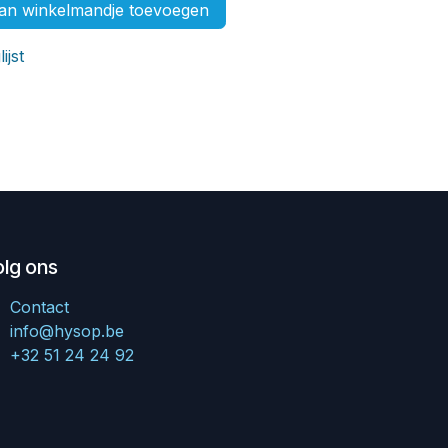
n winkelmandje toevoegen
ijst
olg ons
Contact
info@hysop.be
+32 51 24 24 92