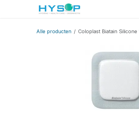
Overslaan naar inhoud
Startpagina
Shop
Alle producten
Coloplast Biatain Silicon