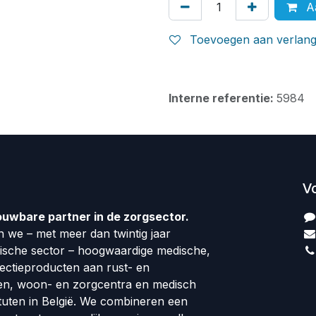
Aa
Toevoegen aan verlangl
Interne referentie:
5984
V
ouwbare partner in de zorgsector.
 we – met meer dan twintig jaar
dische sector – hoogwaardige medische,
fectieproducten aan rust- en
en, woon- en zorgcentra en medisch
tuten in België. We combineren een