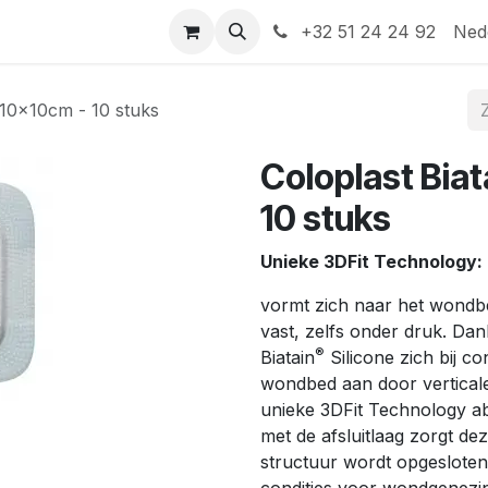
Help
Contact
+32 51 24 24 92
Ned
e 10x10cm - 10 stuks
Coloplast Biat
10 stuks
Unieke 3DFit Technology:
vormt zich naar het wondbe
vast, zelfs onder druk. Dan
®
Biatain
Silicone zich bij c
wondbed aan door verticale
unieke 3DFit Technology ab
met de afsluitlaag zorgt de
structuur wordt opgesloten.