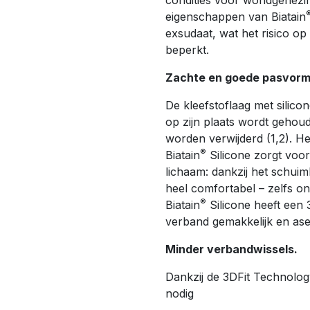
condities voor wondgenezi
eigenschappen van Biatain
exsudaat, wat het risico o
beperkt.
Zachte en goede pasvor
De kleefstoflaag met silico
op zijn plaats wordt gehoud
worden verwijderd (1,2). H
®
Biatain
Silicone zorgt voo
lichaam: dankzij het schuimk
heel comfortabel – zelfs on
®
Biatain
Silicone heeft een
verband gemakkelijk en as
Minder verbandwissels.
Dankzij de 3DFit Technolog
nodig