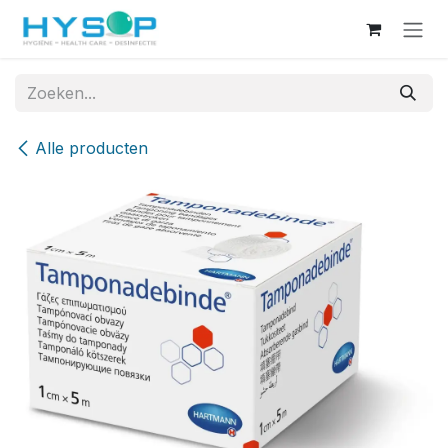
Overslaan naar inhoud
Alle producten