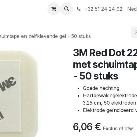
Help
Contact
+32 51 24 24 92
Ned
imtape en zelfklevende gel - 50 stuks
3M Red Dot 2
met schuimtap
- 50 stuks
Goede hechting
Hartbewakingelektroden
3.25 cm, 50 elektroden
Elektrode geïndiceerd 
6,06
€
Exclusief btw