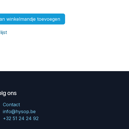
n winkelmandje toevoegen
ijst
olg ons
Contact
info@hysop.be
+32 51 24 24 92