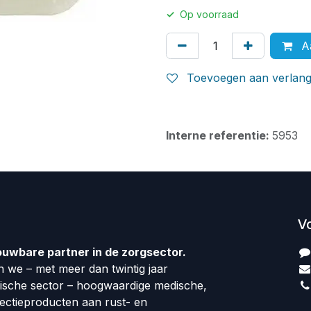
✓
Op voorraad
Aa
Toevoegen aan verlangl
Interne referentie:
5953
V
ouwbare partner in de zorgsector.
 we – met meer dan twintig jaar
dische sector – hoogwaardige medische,
fectieproducten aan rust- en