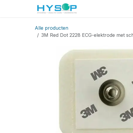
Overslaan naar inhoud
Startpagina
Shop
Alle producten
3M Red Dot 2228 ECG-elektrode met schu