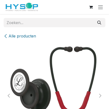
Overslaan naar inhoud
Alle producten