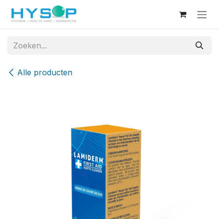
Overslaan naar inhoud
Alle producten