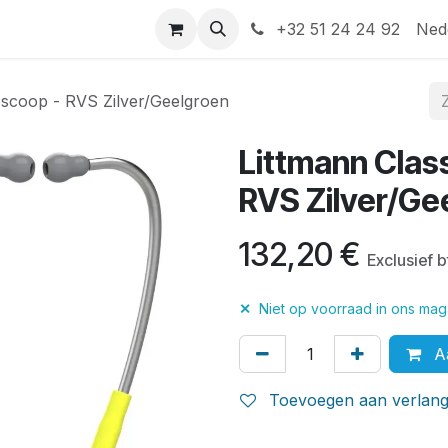
Help
Contact
+32 51 24 24 92
Ned
hoscoop - RVS Zilver/Geelgroen
Littmann Class
RVS Zilver/Ge
132,20
€
Exclusief 
✕
Niet op voorraad in ons maga
Aa
Toevoegen aan verlangl