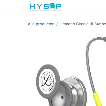
Overslaan naar inhoud
Startpagina
Shop
Alle producten
Littmann Classic III Stet