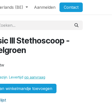
erlands (BE)
Aanmelden
Contact
ic III Stethoscoop -
elgroen
btw
zijn. Levertijd
op aanvraag
n winkelmandje toevoegen
ijst