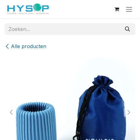
Overslaan naar inhoud
Alle producten