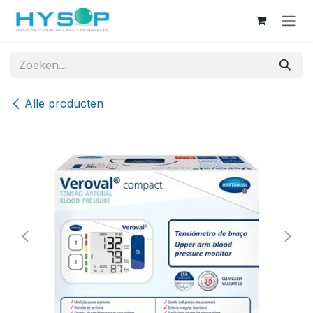
Overslaan naar inhoud
Alle producten