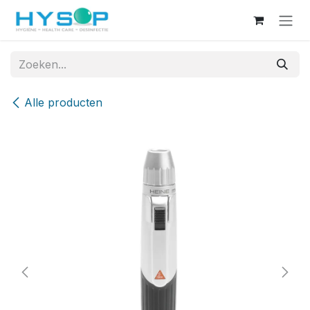
Overslaan naar inhoud
Alle producten