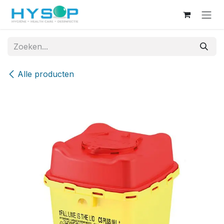
Overslaan naar inhoud
Alle producten