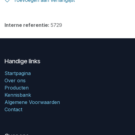
Toevoegen aan verlanglijst
Interne referentie:
5729
Handige links
Startpagina
Over ons
Producten
Kennisbank
Algemene Voorwaarden
Contact