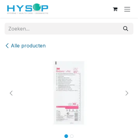
Overslaan naar inhoud
Alle producten