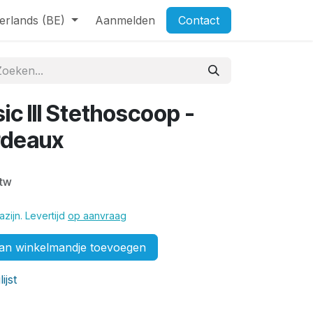
erlands (BE)
Aanmelden
Contact
ic III Stethoscoop -
rdeaux
btw
zijn. Levertijd
op aanvraag
n winkelmandje toevoegen
ijst