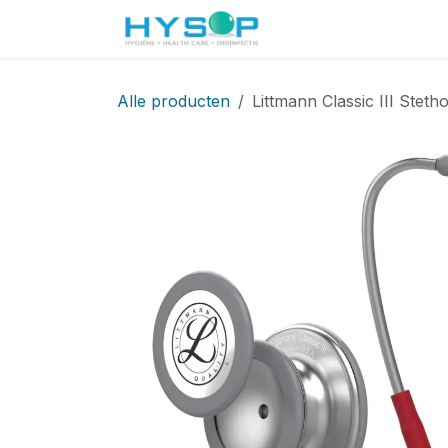
Overslaan naar inhoud
Startpagina
Shop
Alle producten
Littmann Classic III Stet