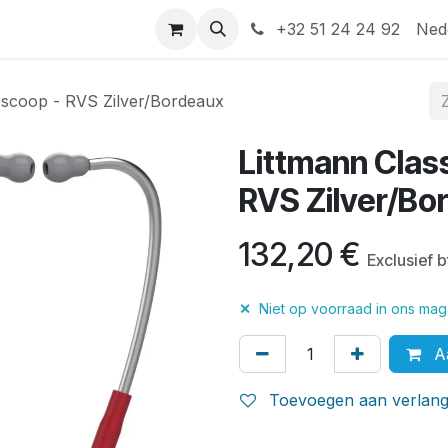
Help
Contact
+32 51 24 24 92
Ned
hoscoop - RVS Zilver/Bordeaux
Littmann Class
RVS Zilver/Bo
132,20
€
Exclusief 
✕
Niet op voorraad in ons maga
Aa
Toevoegen aan verlangl