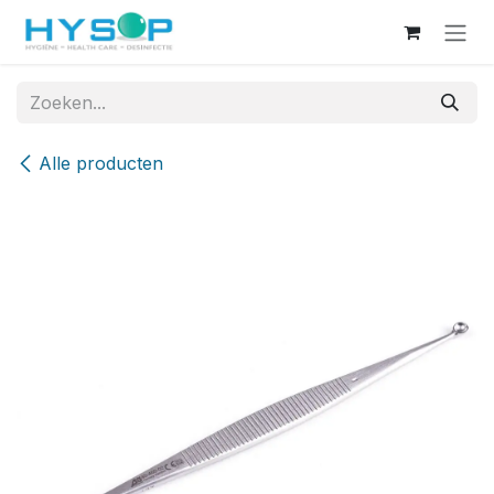
Overslaan naar inhoud
Alle producten