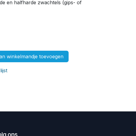
de en halfharde zwachtels (gips- of
n winkelmandje toevoegen
ijst
olg ons