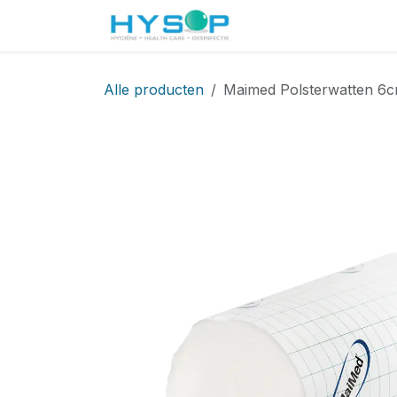
Overslaan naar inhoud
Startpagina
Shop
Alle producten
Maimed Polsterwatten 6cm