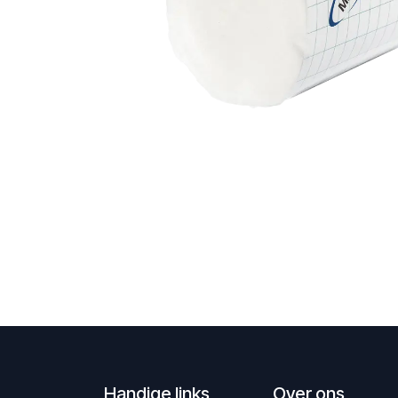
Handige links
Over ons