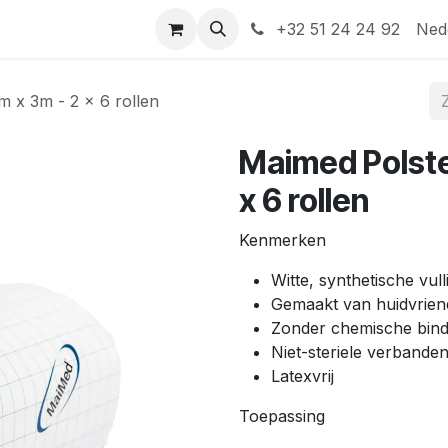
Help
Contact
+32 51 24 24 92
Ned
 x 3m - 2 x 6 rollen
Maimed Polste
x 6 rollen
Kenmerken
Witte, synthetische vu
Gemaakt van huidvrien
Zonder chemische bin
Niet-steriele verbande
Latexvrij
Toepassing