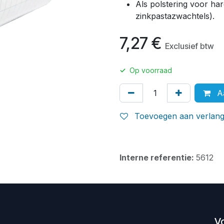
Als polstering voor har
zinkpastazwachtels).
7,27
€
Exclusief btw
✓
Op voorraad
Aa
Toevoegen aan verlangl
Interne referentie:
5612
V