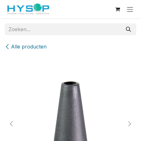
Overslaan naar inhoud
Alle producten