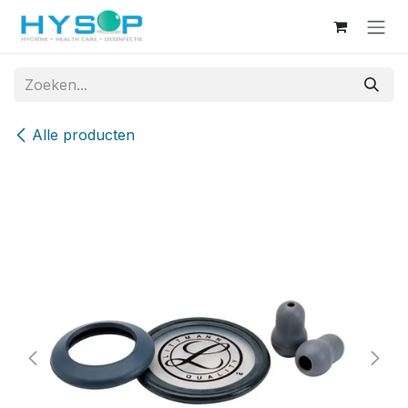
Overslaan naar inhoud
Alle producten