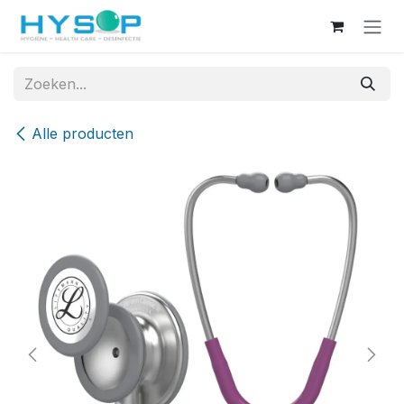
Overslaan naar inhoud
Alle producten