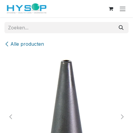
Overslaan naar inhoud
Alle producten