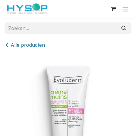
Overslaan naar inhoud
Alle producten