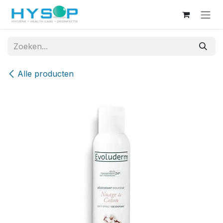
Overslaan naar inhoud
Alle producten