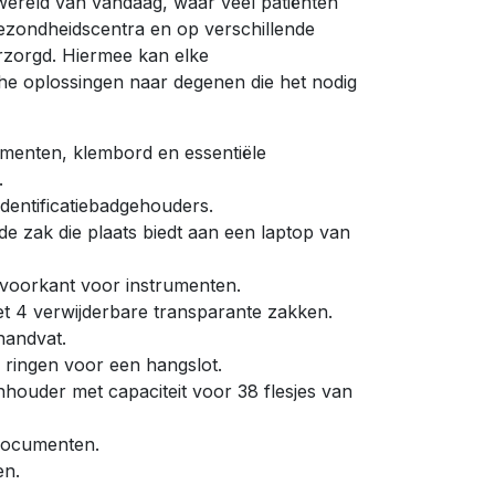
wereld van vandaag, waar veel patiënten
ezondheidscentra en op verschillende
rzorgd. Hiermee kan elke
e oplossingen naar degenen die het nodig
enten, klembord en essentiële
.
identificatiebadgehouders.
de zak die plaats biedt aan een laptop van
voorkant voor instrumenten.
 4 verwijderbare transparante zakken.
handvat.
n ringen voor een hangslot.
houder met capaciteit voor 38 flesjes van
 documenten.
en.