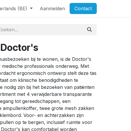
erlands (BE)
Aanmelden
Contact
 Doctor's
isbezoeken bij te wonen, is de Doctor's
or medische professionals onderweg. Met
ordacht ergonomisch ontwerp stelt deze tas
staat om klinische benodigdheden te
e nodig zijn bij het bezoeken van patiënten
rtiment met 4 verwijderbare transparante
oegang tot gereedschappen, een
he ampullenkoffer, twee grote mesh zakken
klembord. Voor- en achterzakken zijn
ullen op te bergen, inclusief ruimte voor
De Doctor's kan comfortabel worden