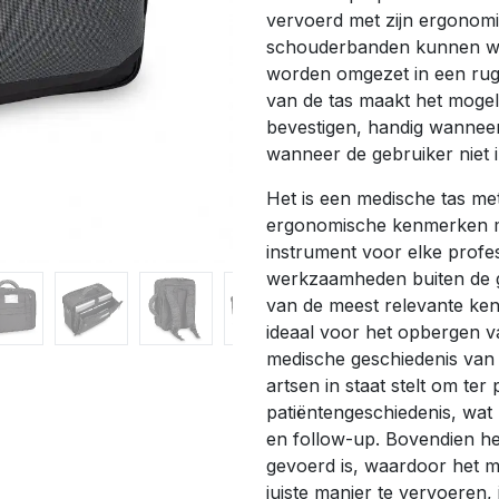
vervoerd met zijn ergonom
schouderbanden kunnen wo
worden omgezet in een rug
van de tas maakt het mogeli
bevestigen, handig wanneer 
wanneer de gebruiker niet i
Het is een medische tas met
ergonomische kenmerken ma
instrument voor elke profes
werkzaamheden buiten de ge
van de meest relevante ken
ideaal voor het opbergen 
medische geschiedenis van d
artsen in staat stelt om te
patiëntengeschiedenis, wat h
en follow-up. Bovendien he
gevoerd is, waardoor het mo
juiste manier te vervoeren, 