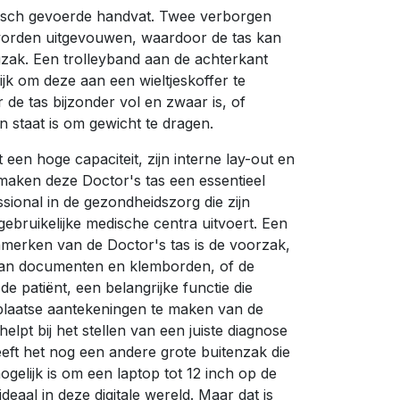
isch gevoerde handvat. Twee verborgen
rden uitgevouwen, waardoor de tas kan
zak. Een trolleyband aan de achterkant
jk om deze aan een wieltjeskoffer te
de tas bijzonder vol en zwaar is, of
n staat is om gewicht te dragen.
 een hoge capaciteit, zijn interne lay-out en
ken deze Doctor's tas een essentieel
sional in de gezondheidszorg die zijn
bruikelijke medische centra uitvoert. Een
merken van de Doctor's tas is de voorzak,
van documenten en klemborden, of de
e patiënt, een belangrijke functie die
r plaatse aantekeningen te maken van de
elpt bij het stellen van een juiste diagnose
eft het nog een andere grote buitenzak die
gelijk is om een laptop tot 12 inch op de
ideaal in deze digitale wereld. Maar dat is