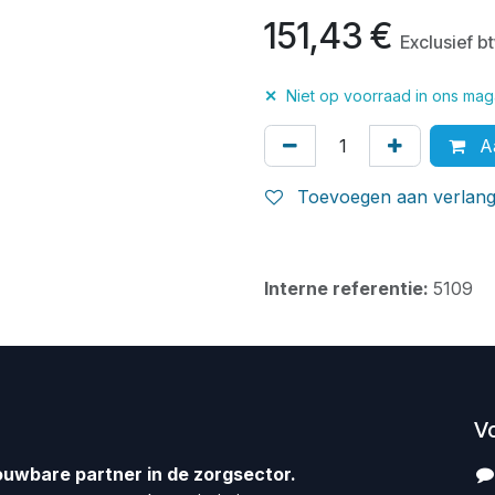
151,43
€
Exclusief b
✕
Niet op voorraad in ons maga
Aa
Toevoegen aan verlangl
Interne referentie:
5109
V
ouwbare partner in de zorgsector.