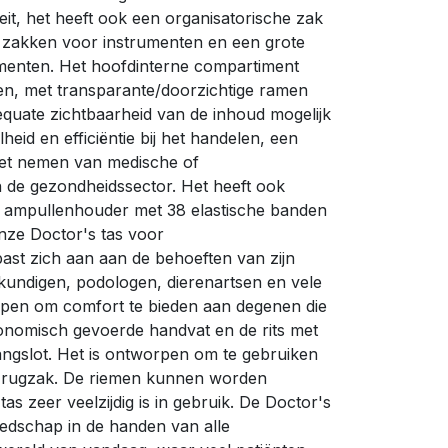
teit, het heeft ook een organisatorische zak
 zakken voor instrumenten en een grote
umenten. Het hoofdinterne compartiment
en, met transparante/doorzichtige ramen
quate zichtbaarheid van de inhoud mogelijk
lheid en efficiëntie bij het handelen, een
het nemen van medische of
n de gezondheidssector. Het heeft ook
e ampullenhouder met 38 elastische banden
nze Doctor's tas voor
ast zich aan aan de behoeften van zijn
gkundigen, podologen, dierenartsen en vele
rpen om comfort te bieden aan degenen die
gonomisch gevoerde handvat en de rits met
ngslot. Het is ontworpen om te gebruiken
of rugzak. De riemen kunnen worden
s zeer veelzijdig is in gebruik. De Doctor's
eedschap in de handen van alle