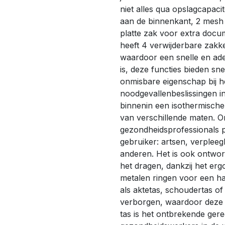
niet alles qua opslagcapaci
aan de binnenkant, 2 mesh
platte zak voor extra doc
heeft 4 verwijderbare zakk
waardoor een snelle en ade
is, deze functies bieden sne
onmisbare eigenschap bij 
noodgevallenbeslissingen i
binnenin een isothermisch
van verschillende maten. O
gezondheidsprofessionals p
gebruiker: artsen, verplee
anderen. Het is ook ontwo
het dragen, dankzij het er
metalen ringen voor een ha
als aktetas, schoudertas 
verborgen, waardoor deze ta
tas is het ontbrekende ger