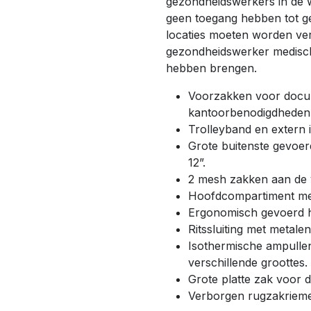
gezondheidswerkers in de 
geen toegang hebben tot g
locaties moeten worden ve
gezondheidswerker medisch
hebben brengen.
Voorzakken voor docum
kantoorbenodigdheden
Trolleyband en extern 
Grote buitenste gevoer
12”.
2 mesh zakken aan de 
Hoofdcompartiment met
Ergonomisch gevoerd 
Ritssluiting met metale
Isothermische ampullen
verschillende groottes.
Grote platte zak voor
Verborgen rugzakriem