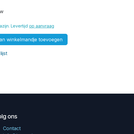
tw
zijn. Levertijd
op aanvraag
n winkelmandje toevoegen
ijst
olg ons
Contact