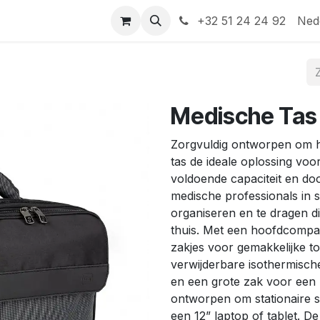
Help
Contact
+32 51 24 24 92
Ned
Medische Tas
Zorgvuldig ontworpen om hu
tas de ideale oplossing vo
voldoende capaciteit en do
medische professionals in 
organiseren en te dragen di
thuis. Met een hoofdcompa
zakjes voor gemakkelijke t
verwijderbare isothermisc
en een grote zak voor een 
ontworpen om stationaire sp
een 12” laptop of tablet. 