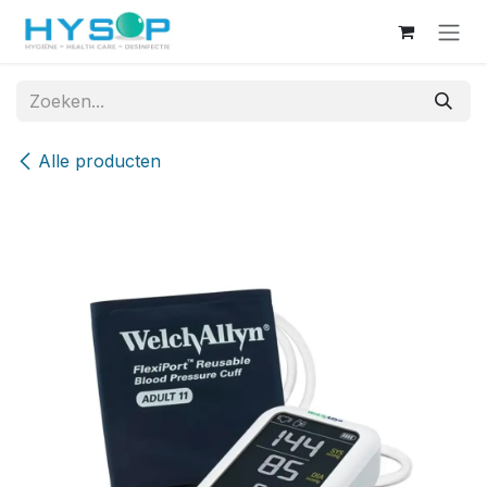
Overslaan naar inhoud
Alle producten