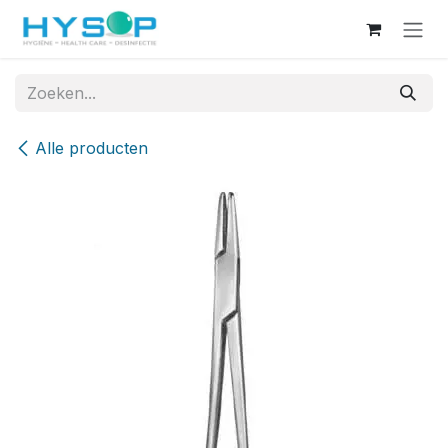
Overslaan naar inhoud
Alle producten