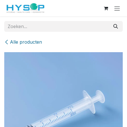
Overslaan naar inhoud
Alle producten