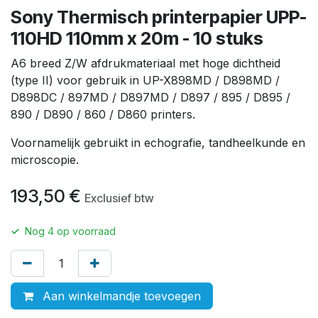
Sony Thermisch printerpapier UPP-
110HD 110mm x 20m - 10 stuks
A6 breed Z/W afdrukmateriaal met hoge dichtheid
(type II) voor gebruik in UP-X898MD / D898MD /
D898DC / 897MD / D897MD / D897 / 895 / D895 /
890 / D890 / 860 / D860 printers.
Voornamelijk gebruikt in echografie, tandheelkunde en
microscopie.
193,50
€
Exclusief btw
✓
Nog
4
op voorraad
Aan winkelmandje toevoegen