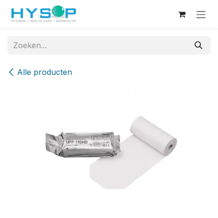
Overslaan naar inhoud
Alle producten