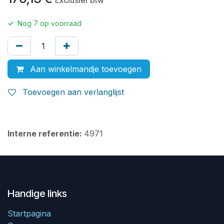
✓
Nog
7
op voorraad
Aan winkelmandje toevoegen
Toevoegen aan verlanglijst
Interne referentie:
4971
Handige links
Startpagina