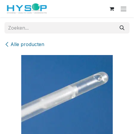
Overslaan naar inhoud
Alle producten