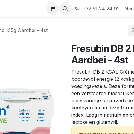
Help
Contact
+32 51 24 24 92
Ned
e 125g Aardbei - 4st
Fresubin DB 
Aardbei - 4st
Fresubin DB 2 KCAL Crème 
boordevol energie (2 kcal/
voedingsvezels. Deze formu
een verstoorde bloedsuiker
meervoudige onverzadigde 
koolhydraten in deze formu
index. Laag in natrium en ch
lactose en glutenvrij.