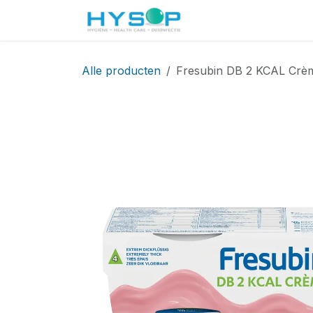
Overslaan naar inhoud
Startpagina
Shop
Alle producten
Fresubin DB 2 KCAL Crèm