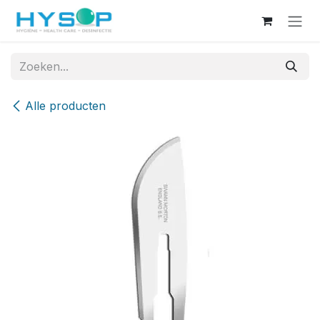
Overslaan naar inhoud
Alle producten