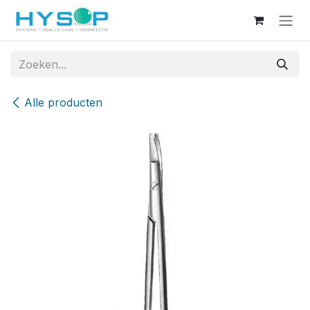
Overslaan naar inhoud
Alle producten