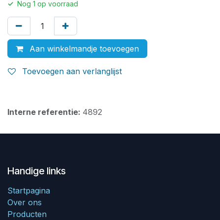
✓
Nog
1
op voorraad
Aan winkelmandje toevoegen
Toevoegen aan verlanglijst
Interne referentie:
4892
Handige links
Startpagina
Over ons
Producten