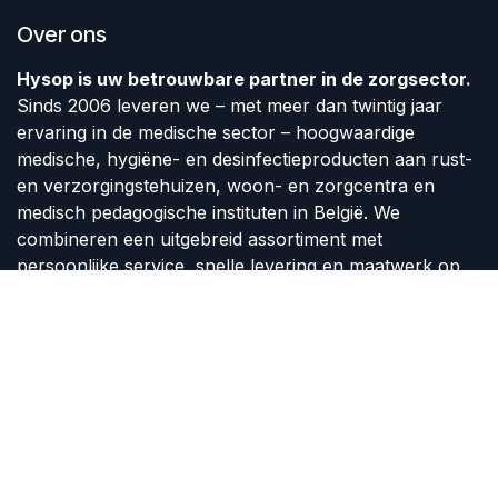
Over ons
Hysop is uw betrouwbare partner in de zorgsector.
Sinds 2006 leveren we – met meer dan twintig jaar
ervaring in de medische sector – hoogwaardige
medische, hygiëne- en desinfectieproducten aan rust-
en verzorgingstehuizen, woon- en zorgcentra en
medisch pedagogische instituten in België. We
combineren een uitgebreid assortiment met
persoonlijke service, snelle levering en maatwerk op
vraag van de klant.
Volg ons
Contact
info@hysop.be
+32 51 24 24 92