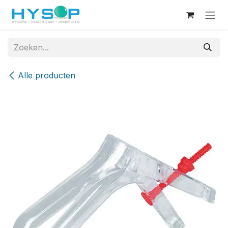
Overslaan naar inhoud
Alle producten