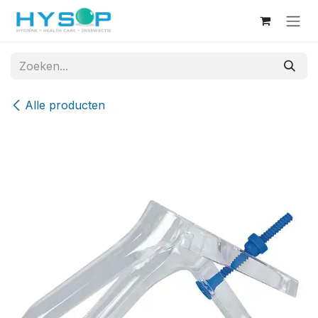
Overslaan naar inhoud
Alle producten