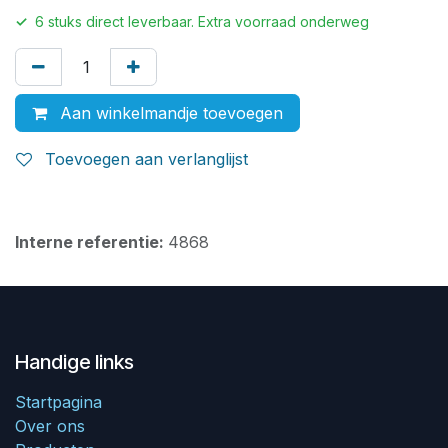
✓
6
stuks direct leverbaar. Extra voorraad onderweg
Aan winkelmandje toevoegen
Toevoegen aan verlanglijst
Interne referentie:
4868
Handige links
Startpagina
Over ons