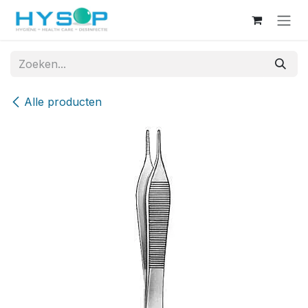
Overslaan naar inhoud
Alle producten