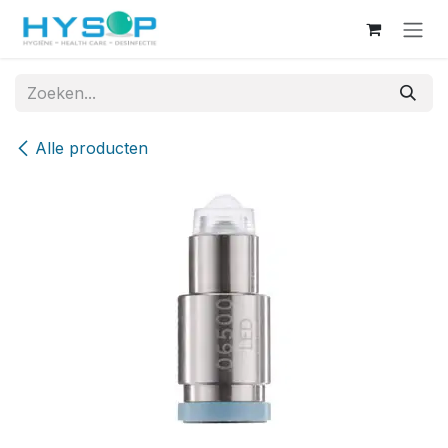
Overslaan naar inhoud
Alle producten