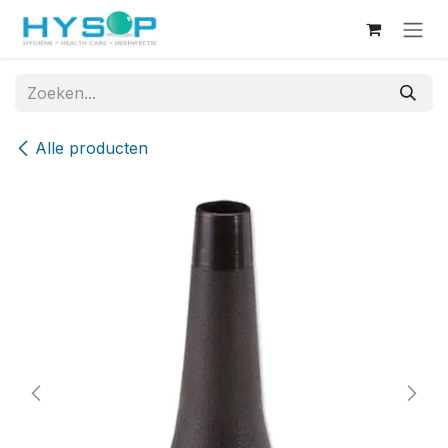
Overslaan naar inhoud
Alle producten