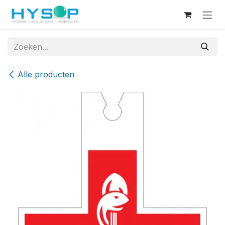
Overslaan naar inhoud
Alle producten