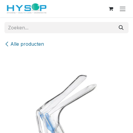
Overslaan naar inhoud
Alle producten