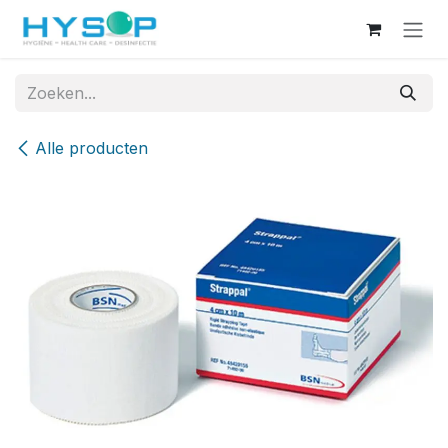
Overslaan naar inhoud
Alle producten