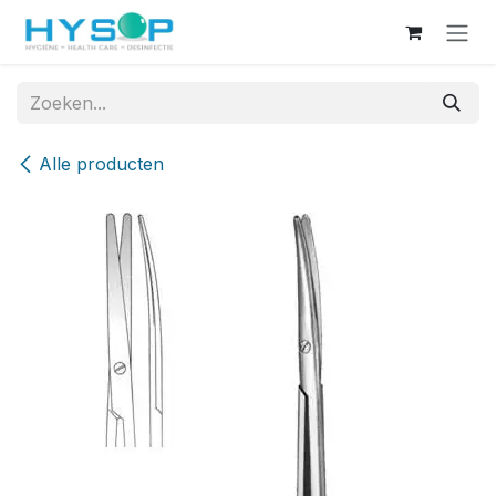
Overslaan naar inhoud
Alle producten