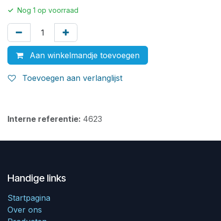
✓
Nog
1
op voorraad
Aan winkelmandje toevoegen
Toevoegen aan verlanglijst
Interne referentie:
4623
Handige links
Startpagina
Over ons