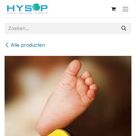
Overslaan naar inhoud
Alle producten